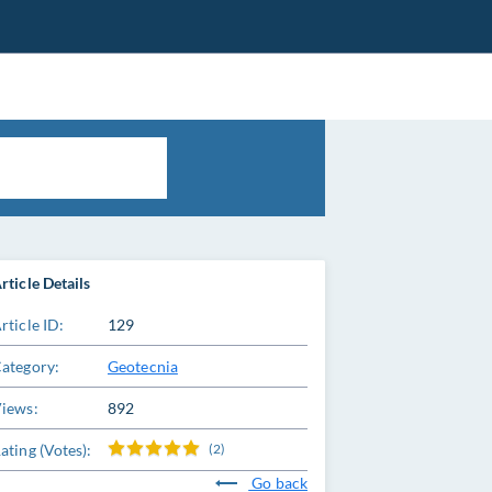
rticle Details
rticle ID:
129
ategory:
Geotecnia
iews:
892
ating (Votes):
(2)
Go back