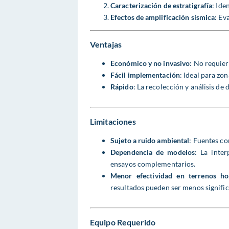
Caracterización de estratigrafía
: Ide
Efectos de amplificación sísmica
: Ev
Ventajas
Económico y no invasivo
: No requier
Fácil implementación
: Ideal para zo
Rápido
: La recolección y análisis de 
Limitaciones
Sujeto a ruido ambiental
: Fuentes co
Dependencia de modelos
: La inte
ensayos complementarios.
Menor efectividad en terrenos h
resultados pueden ser menos signific
Equipo Requerido