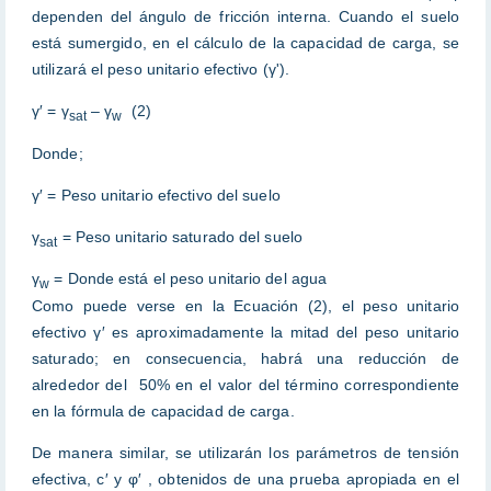
dependen del ángulo de fricción interna. Cuando el suelo
está sumergido, en el cálculo de la capacidad de carga, se
utilizará el peso unitario efectivo (γ').
γ′ = γ
– γ
(2)
sat
w
Donde;
γ′ = Peso unitario efectivo del suelo
γ
= Peso unitario saturado del suelo
sat
γ
= Donde está el peso unitario del agua
w
Como puede verse en la Ecuación (2), el peso unitario
efectivo γ′ es aproximadamente la mitad del peso unitario
saturado; en consecuencia, habrá una reducción de
alrededor del 50% en el valor del término correspondiente
en la fórmula de capacidad de carga.
De manera similar, se utilizarán los parámetros de tensión
efectiva, c′ y φ′ , obtenidos de una prueba apropiada en el