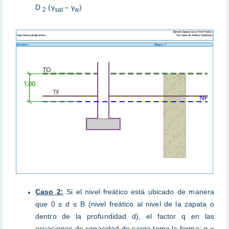
D
(γ
– γ
)
2
sat
w
Caso 2:
Si el nivel freático está ubicado de manera
que 0 ≤ d ≤ B (nivel freático al nivel de la zapata o
dentro de la profundidad d), el factor q en las
ecuaciones de capacidad de carga toma la forma; q =