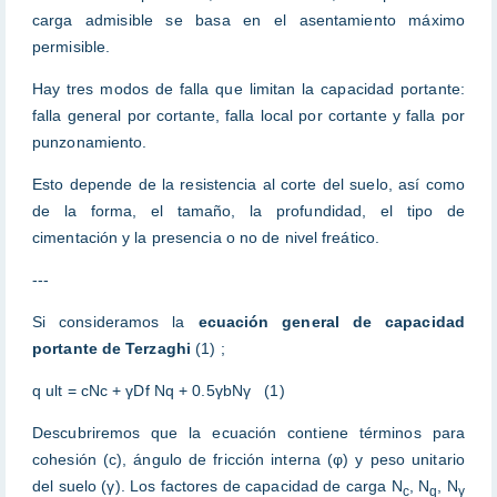
carga admisible se basa en el asentamiento máximo
permisible.
Hay tres modos de falla que limitan la capacidad portante:
falla general por cortante, falla local por cortante y falla por
punzonamiento.
Esto depende de la resistencia al corte del suelo, así como
de la forma, el tamaño, la profundidad, el tipo de
cimentación y la presencia o no de nivel freático.
---
Si consideramos la
ecuación general de capacidad
portante de Terzaghi
(1) ;
q ult = cNc + γDf Nq + 0.5γbNγ (1)
Descubriremos que la ecuación contiene términos para
cohesión (c), ángulo de fricción interna (φ) y peso unitario
del suelo (γ). Los factores de capacidad de carga N
, N
, N
c
q
γ